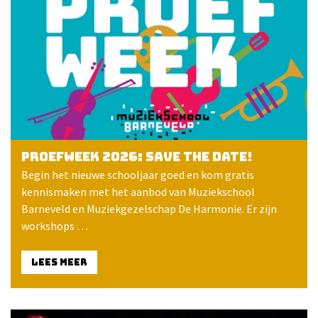
Proefweek 2026: save the date!
Begin het nieuwe schooljaar goed en kom gratis
kennismaken met het aanbod van Muziekschool
Barneveld en Muziekgezelschap De Harmonie. Er zijn
workshops …
LEES MEER