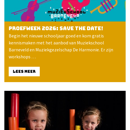
Proefweek 2026: save the date!
Begin het nieuwe schooljaar goed en kom gratis
kennismaken met het aanbod van Muziekschool
Barneveld en Muziekgezelschap De Harmonie. Er zijn
workshops …
LEES MEER