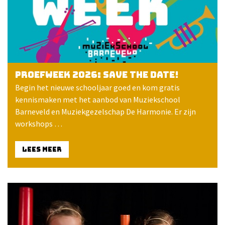
Proefweek 2026: save the date!
Begin het nieuwe schooljaar goed en kom gratis
kennismaken met het aanbod van Muziekschool
Barneveld en Muziekgezelschap De Harmonie. Er zijn
workshops …
LEES MEER